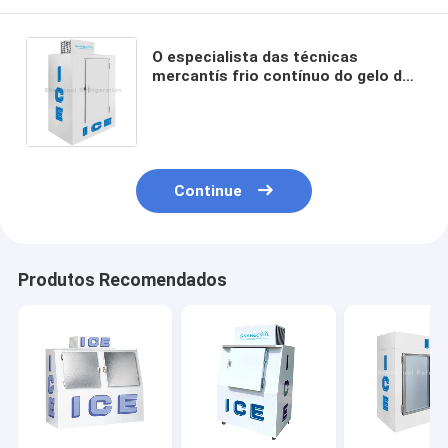
O especialista das técnicas
mercantís frio contínuo do gelo da
parede da porta R404a ensacou o
congelador do armazenamento de
gelo
Continue
Produtos Recomendados