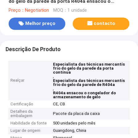
do gelo da parede da porta R404a ensacou o
congelador do armazenamento de gelo
Preço：Negotiation
MOQ：1 unidade
Melhor preço
contacto
Descrição De Produto
Especialista das técnicas mercantís
frio do gelo da parede da porta
contínua
,
Realçar
Especialista das técnicas mercantís
frio do gelo da parede de R404a
,
R404a ensacou o congelador do
armazenamento de gelo
Certificação
CE, CB
Detalhes da
Pacote da placa da caixa
embalagem
Habilidade da fonte
500 unidades pelo mês
Lugar de origem
Guangdong, China
Marca
Sharecool