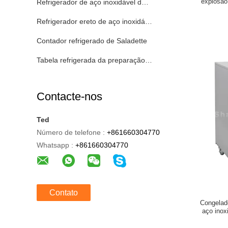
explosão
Refrigerador de aço inoxidável de Undercounter
Refrigerador ereto de aço inoxidável
Contador refrigerado de Saladette
Tabela refrigerada da preparação da pizza
Contacte-nos
Ted
Número de telefone :
+861660304770
Whatsapp :
+861660304770
Contato
Congelad
aço inox