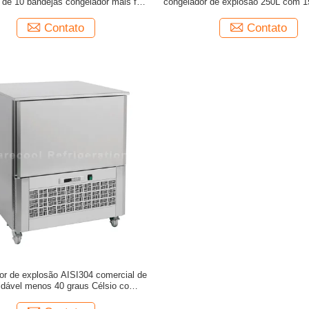
 de 10 bandejas congelador mais frio
congelador de explosão 250L com 1
de choque para o marisco
Contato
Contato
or de explosão AISI304 comercial de
idável menos 40 graus Célsio com 5
bandejas