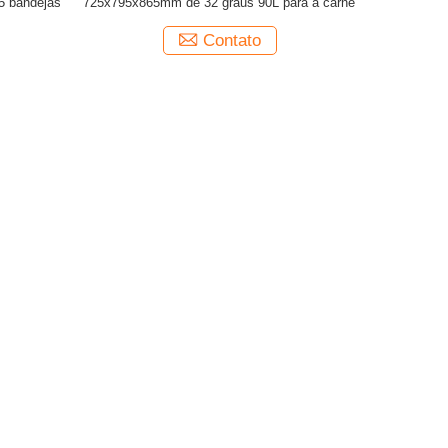
5 bandejas
725x795x865mm de 32 graus 90L para a carne
Contato