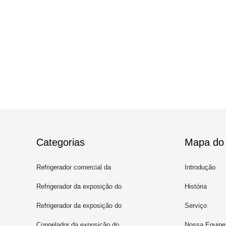
Categorias
Mapa do 
Refrigerador comercial da
Introdução
exposição
Refrigerador da exposição do
História
bolo
Refrigerador da exposição do
Serviço
chocolate
Congelador da exposição do
Nossa Equipe