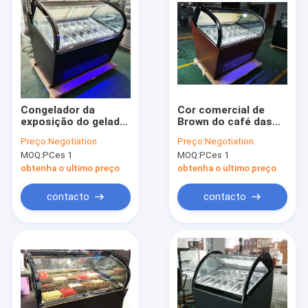
Congelador da
Cor comercial de
exposição do gelado
Brown do café das
de Gelato de 14
bandejas do
Preço:
Negotiation
Preço:
Negotiation
bandejas menos o
congelador 14 da
MOQ:
PCes 1
MOQ:
PCes 1
grau 18-22 de baixo
mostra do gelado
nível de ruído
427L
obtenha o ultimo preço
obtenha o ultimo preço
contacto
contacto
Casa
produtos
Quem Somos