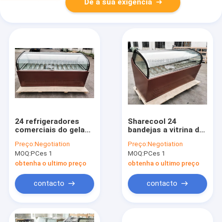
Dê a sua exigência
24 refrigeradores
Sharecool 24
comerciais do gelado
bandejas a vitrina do
do certificado do CE
congelador do picolé
Preço:
Negotiation
Preço:
Negotiation
do congelador da
do armário de
MOQ:
PCes 1
MOQ:
PCes 1
exposição do gelado
exposição do
das bandejas
congelador do
obtenha o ultimo preço
obtenha o ultimo preço
gelado
contacto
contacto