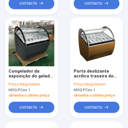
contacto
contacto
Congelador da
Porta deslizante
exposição do gelado
acrílica traseira do
de Gelato
congelador superior
Preço:
Negotiation
Preço:
Negotiation
de vidro do gelado do
MOQ:
PCes 1
MOQ:
PCes 1
compressor de
Secop
obtenha o ultimo preço
obtenha o ultimo preço
contacto
contacto