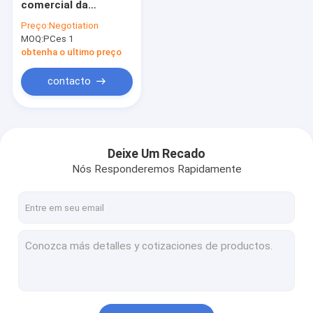
comercial da
Refrigerador ereto de aço inoxidável
exposição do gelado
Preço:
Negotiation
de R404a com 16PCS
MOQ:
Contador refrigerado de Saladette
PCes 1
bandejas de 5 litros
obtenha o ultimo preço
Tabela refrigerada da preparação da pizza
contacto
Deixe Um Recado
Nós Responderemos Rapidamente