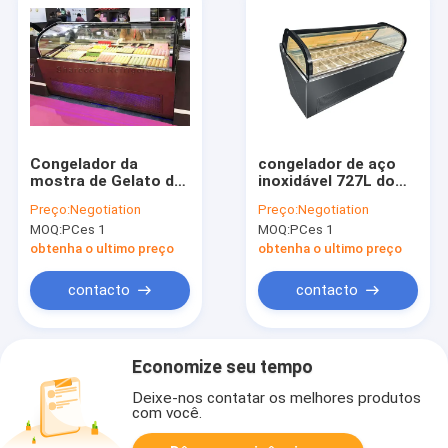
Congelador da
congelador de aço
mostra de Gelato do
inoxidável 727L do
congelador da
gelado de
Preço:
Negotiation
Preço:
Negotiation
exposição do gelado
2240x1140x1300mm
MOQ:
PCes 1
MOQ:
PCes 1
refrigerar de ar 220V
com 24pcs bandejas
50Hz
de 5 litros
obtenha o ultimo preço
obtenha o ultimo preço
contacto
contacto
Economize seu tempo
Deixe-nos contatar os melhores produtos
com você.